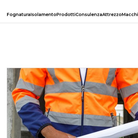
Fognatura
Isolamento
Prodotti
Consulenza
Attrezzo
Macch